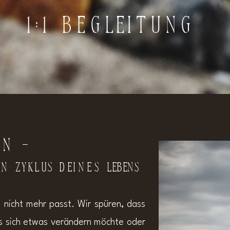
1:1 Begleitung
IN -
deN
Zyklus
deines
Lebens
 nicht mehr passt.
Wir spüren, dass
ss sich etwas verändern möchte oder